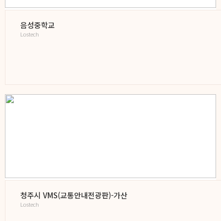
음성중학교
Lostech
청주시 VMS(교통안내전광판)-가산
Lostech