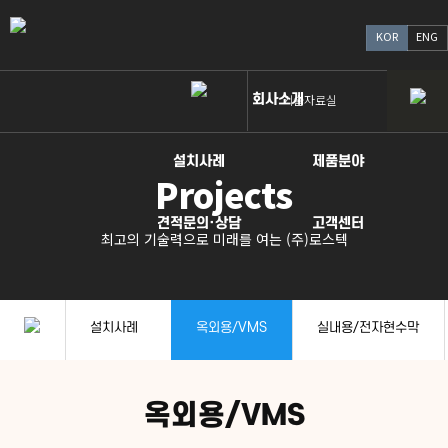
KOR
ENG
회사소개
기술자료실
설치사례
제품분야
Projects
견적문의·상담
고객센터
최고의 기술력으로 미래를 여는 (주)로스텍
설치사례
옥외용/VMS
실내용/전자현수막
옥외용/VMS
선거 및 차량용
옥외광고